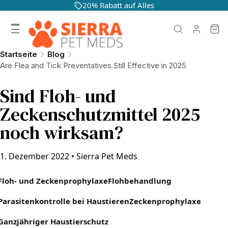
20% Rabatt auf Alles
Startseite
Blog
Are Flea and Tick Preventatives Still Effective in 2025
Sind Floh- und
Zeckenschutzmittel 2025
noch wirksam?
1. Dezember 2022
•
Sierra Pet Meds
Floh- und Zeckenprophylaxe
Flohbehandlung
Parasitenkontrolle bei Haustieren
Zeckenprophylaxe
Ganzjähriger Haustierschutz