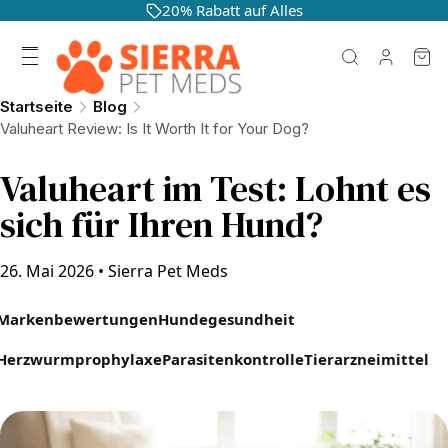
20% Rabatt auf Alles
Startseite
Blog
Valuheart Review: Is It Worth It for Your Dog?
Valuheart im Test: Lohnt es
sich für Ihren Hund?
26. Mai 2026
•
Sierra Pet Meds
Markenbewertungen
Hundegesundheit
Herzwurmprophylaxe
Parasitenkontrolle
Tierarzneimittel