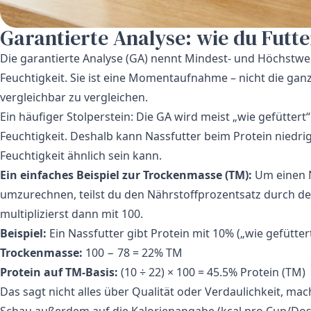
Garantierte Analyse: wie du Futte
Die garantierte Analyse (GA) nennt Mindest- und Höchstwert
Feuchtigkeit. Sie ist eine Momentaufnahme – nicht die ganz
vergleichbar zu vergleichen.
Ein häufiger Stolperstein: Die GA wird meist „wie gefüttert
Feuchtigkeit. Deshalb kann Nassfutter beim Protein niedri
Feuchtigkeit ähnlich sein kann.
Ein einfaches Beispiel zur Trockenmasse (TM):
Um einen N
umzurechnen, teilst du den Nährstoffprozentsatz durch d
multiplizierst dann mit 100.
Beispiel:
Ein Nassfutter gibt Protein mit 10% („wie gefütter
Trockenmasse:
100 − 78 = 22% TM
Protein auf TM-Basis:
(10 ÷ 22) × 100 = 45.5% Protein (TM)
Das sagt nicht alles über Qualität oder Verdaulichkeit, mac
Schau außerdem auf die Kalorienangabe (kcal pro Cup/Dose)