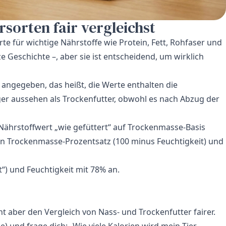
rsorten fair vergleichst
e für wichtige Nährstoffe wie Protein, Fett, Rohfaser und
e Geschichte –, aber sie ist entscheidend, um wirklich
“ angegeben, das heißt, die Werte enthalten die
ger aussehen als Trockenfutter, obwohl es nach Abzug der
ährstoffwert „wie gefüttert“ auf Trockenmasse-Basis
en Trockenmasse-Prozentsatz (100 minus Feuchtigkeit) und
t“) und Feuchtigkeit mit 78% an.
ht aber den Vergleich von Nass- und Trockenfutter fairer.
 und frage dich: „Wie viele Kalorien wird mein Tier