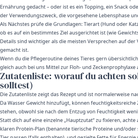
Ernährung gedacht – oder ist es ein Topping, ein Snack od
der Verwendungszweck, die vorgesehene Lebensphase und
Als Nächstes prüfe die Grundlagen: Tierart (Hund oder Ka
ob es auf ein bestimmtes Ziel ausgerichtet ist (wie Gewi
Details sind wichtiger als die meisten Versprechen auf der V
gemacht ist.
Wenn du die Pflegeroutine deines Tieres gern übersichtli
gleich auch bei uns Mittel zur Floh- und Zeckenprophylaxe 
Zutatenliste: worauf du achten so
solltest)
Die Zutatenliste zeigt das Rezept und ist normalerweise n
Da Wasser Gewicht hinzufügt, können feuchtigkeitsreiche Zu
stehen, obwohl sie nach dem Entzug von Feuchtigkeit weni
Statt dich auf eine einzelne „Hauptzutat“ zu fixieren, acht
klaren Protein-Plan (benannte tierische Proteine und/oder 
Tier passen (falls enthalten), und gezielte Fette für Energi