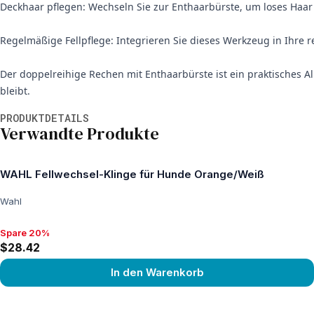
Deckhaar pflegen: Wechseln Sie zur Enthaarbürste, um loses Haar
Regelmäßige Fellpflege: Integrieren Sie dieses Werkzeug in Ihre r
Der doppelreihige Rechen mit Enthaarbürste ist ein praktisches All
bleibt.
Weitere Informationen
PRODUKTDETAILS
Verwandte Produkte
WAHL Fellwechsel-Klinge für Hunde Orange/Weiß
Wahl
Spare 20%
Spare 20%, $28.42
$28.42
In den Warenkorb
View product