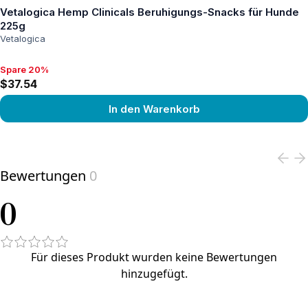
Vetalogica Hemp Clinicals Beruhigungs-Snacks für Hunde
225g
Vetalogica
Spare 20%
Spare 20%, $37.54
$37.54
In den Warenkorb
View product
Bewertungen
0
0
Für dieses Produkt wurden keine Bewertungen
hinzugefügt.