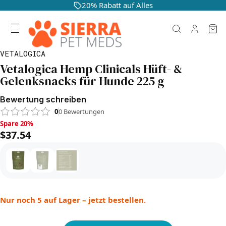
20% Rabatt auf Alles
VETALOGICA
Vetalogica Hemp Clinicals Hüft- &
Gelenksnacks für Hunde 225 g
Bewertung schreiben
0
0
Bewertungen
Spare 20%, $37.54
Spare 20%
$37.54
Nur noch 5 auf Lager – jetzt bestellen.