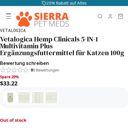
20% Rabatt auf Alles
VETALOGICA
Vetalogica Hemp Clinicals 5-IN-1
Multivitamin Plus
Ergänzungsfuttermittel für Katzen 100g
Bewertung schreiben
0
0
Bewertungen
Spare 20%, $33.22
Spare 20%
$33.22
Out of stock