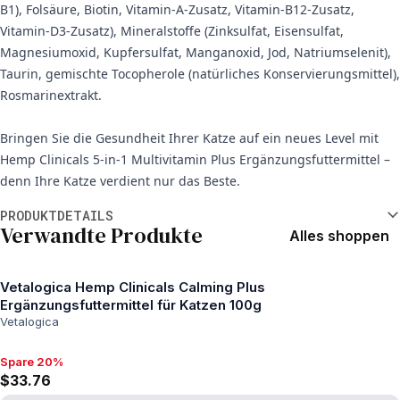
B1), Folsäure, Biotin, Vitamin-A-Zusatz, Vitamin-B12-Zusatz,
Vitamin-D3-Zusatz), Mineralstoffe (Zinksulfat, Eisensulfat,
Magnesiumoxid, Kupfersulfat, Manganoxid, Jod, Natriumselenit),
Taurin, gemischte Tocopherole (natürliches Konservierungsmittel),
Rosmarinextrakt.
Bringen Sie die Gesundheit Ihrer Katze auf ein neues Level mit
Hemp Clinicals 5-in-1 Multivitamin Plus Ergänzungsfuttermittel –
denn Ihre Katze verdient nur das Beste.
Weitere Informationen
PRODUKTDETAILS
Verwandte Produkte
Alles shoppen
Vetalogica Hemp Clinicals Calming Plus
Ergänzungsfuttermittel für Katzen 100g
Vetalogica
Spare 20%
Spare 20%, $33.76
$33.76