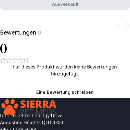
Ausverkauft
View product
Bewertungen
0
0
Für dieses Produkt wurden keine Bewertungen
hinzugefügt.
Eine Bewertung schreiben
Unit 10, 23 Technology Drive
Augustine Heights QLD 4300
+46 72 149 56 88