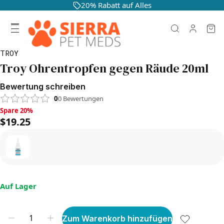
20% Rabatt auf Alles
TROY
Troy Ohrentropfen gegen Räude 20ml
Bewertung schreiben
0
0
Bewertungen
Spare 20%, $19.25
Spare 20%
$19.25
Auf Lager
Zum Warenkorb hinzufügen