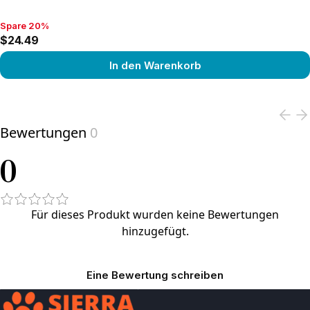
Spare 20%
Spare 20%, $24.49
$24.49
In den Warenkorb
View product
Bewertungen
0
0
Für dieses Produkt wurden keine Bewertungen
hinzugefügt.
Eine Bewertung schreiben