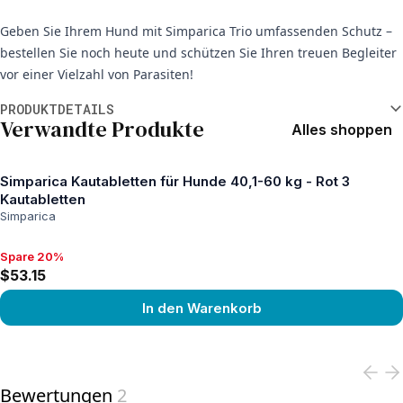
Geben Sie Ihrem Hund mit Simparica Trio umfassenden Schutz –
bestellen Sie noch heute und schützen Sie Ihren treuen Begleiter
vor einer Vielzahl von Parasiten!
Weitere Informationen
PRODUKTDETAILS
Verwandte Produkte
Alles shoppen
Simparica Kautabletten für Hunde 40,1-60 kg - Rot 3
Kautabletten
Simparica
Spare 20%
Spare 20%, $53.15
$53.15
In den Warenkorb
View product
Bewertungen
2