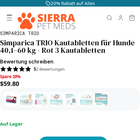
20% Rabatt auf Alles
SIMPARICA TRIO
Simparica TRIO Kautabletten für Hunde
40,1–60 kg - Rot 3 Kautabletten
Bewertung schreiben
5
2
Bewertungen
Spare 20%, $59.80
Spare 20%
$59.80
Auf Lager