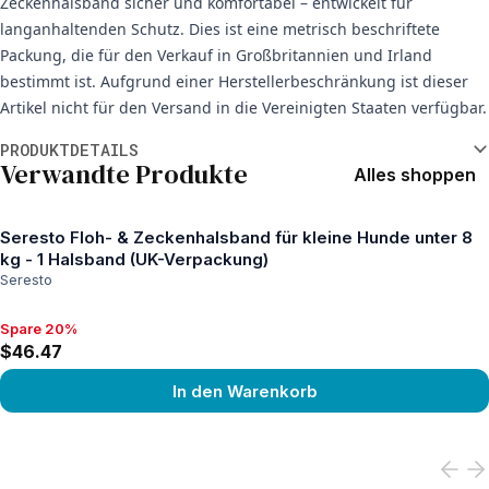
Zeckenhalsband sicher und komfortabel – entwickelt für
langanhaltenden Schutz. Dies ist eine metrisch beschriftete
Packung, die für den Verkauf in Großbritannien und Irland
bestimmt ist. Aufgrund einer Herstellerbeschränkung ist dieser
Artikel nicht für den Versand in die Vereinigten Staaten verfügbar.
Weitere Informationen
PRODUKTDETAILS
Verwandte Produkte
Alles shoppen
Seresto Floh- & Zeckenhalsband für kleine Hunde unter 8
kg - 1 Halsband (UK-Verpackung)
Seresto
Spare 20%
Spare 20%, $46.47
$46.47
In den Warenkorb
View product