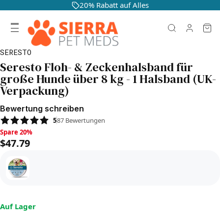
20% Rabatt auf Alles
SERESTO
Seresto Floh- & Zeckenhalsband für
große Hunde über 8 kg - 1 Halsband (UK-
Verpackung)
Bewertung schreiben
5
87
Bewertungen
Spare 20%, $47.79
Spare 20%
$47.79
Auf Lager