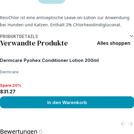
ResiChlor ist eine antiseptische Leave-on-Lotion zur Anwendung
bei Hunden und Katzen. Enthält 2% Chlorhexidindigluconat.
Weitere Informationen
PRODUKTDETAILS
Verwandte Produkte
Alles shoppen
Dermcare Pyohex Conditioner Lotion 200ml
Dermcare
Spare 20%
Spare 20%, $31.27
$31.27
In den Warenkorb
View product
Bewertungen
0