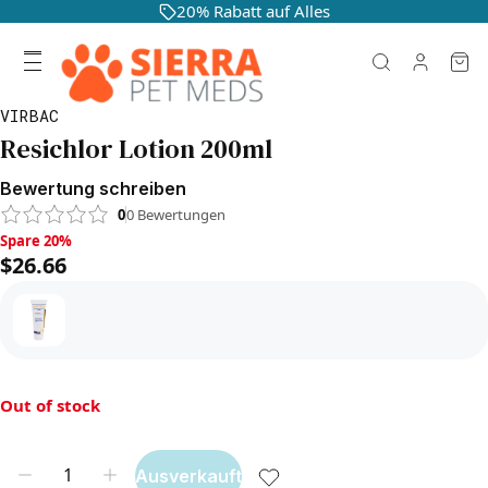
20% Rabatt auf Alles
VIRBAC
Resichlor Lotion 200ml
Bewertung schreiben
0
0
Bewertungen
Spare 20%, $26.66
Spare 20%
$26.66
Out of stock
Ausverkauft