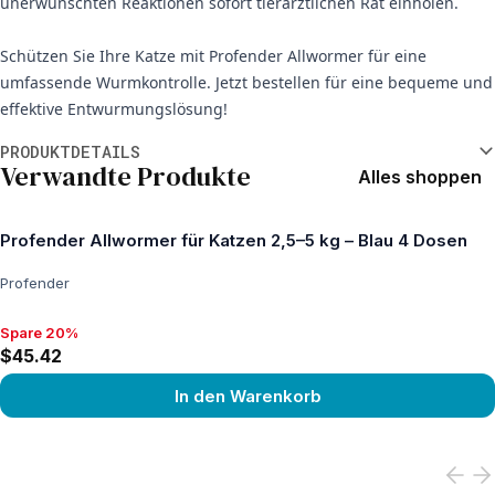
unerwünschten Reaktionen sofort tierärztlichen Rat einholen.
Schützen Sie Ihre Katze mit Profender Allwormer für eine
umfassende Wurmkontrolle. Jetzt bestellen für eine bequeme und
effektive Entwurmungslösung!
Weitere Informationen
PRODUKTDETAILS
Verwandte Produkte
Alles shoppen
Profender Allwormer für Katzen 2,5–5 kg – Blau 4 Dosen
Profender
Spare 20%
Spare 20%, $45.42
$45.42
In den Warenkorb
View product