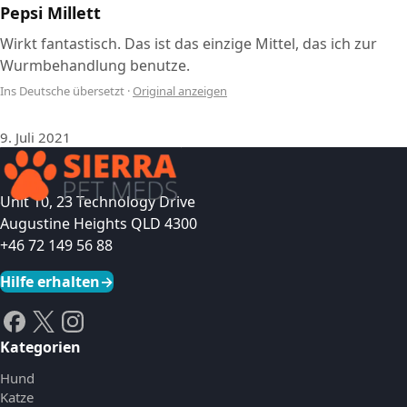
Pepsi Millett
Wirkt fantastisch. Das ist das einzige Mittel, das ich zur
Wurmbehandlung benutze.
Ins Deutsche übersetzt
·
Original anzeigen
9. Juli 2021
Unit 10, 23 Technology Drive
Augustine Heights QLD 4300
+46 72 149 56 88
Hilfe erhalten
→
Kategorien
Hund
Katze