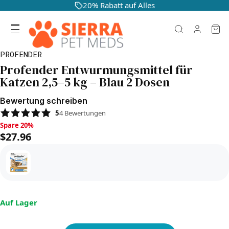
20% Rabatt auf Alles
PROFENDER
Profender Entwurmungsmittel für
Katzen 2,5–5 kg – Blau 2 Dosen
Bewertung schreiben
5
4
Bewertungen
Spare 20%, $27.96
Spare 20%
$27.96
Auf Lager