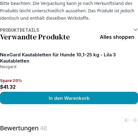
Bitte beachten: Die Verpackung kann je nach Herkunftsland des
Produkts leicht unterschiedlich aussehen. Das Produkt ist jedoch
identisch und enthält dieselben Wirkstoffe.
Weitere Informationen
PRODUKTDETAILS
Verwandte Produkte
Alles shoppen
NexGard Kautabletten für Hunde 10,1-25 kg - Lila 3
Kautabletten
Nexgard
Spare 20%
Spare 20%, $41.32
$41.32
In den Warenkorb
View product
Bewertungen
48