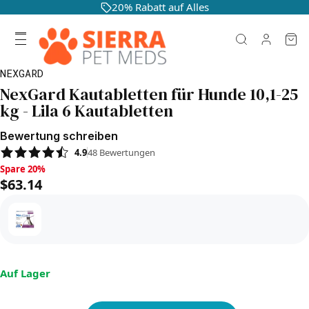
20% Rabatt auf Alles
NEXGARD
NexGard Kautabletten für Hunde 10,1-25
kg - Lila 6 Kautabletten
Bewertung schreiben
4.9
48
Bewertungen
Spare 20%, $63.14
Spare 20%
$63.14
Auf Lager