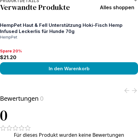
PRODUKTDETAILS
Verwandte Produkte
Alles shoppen
HempPet Haut & Fell Unterstützung Hoki-Fisch Hemp
Infused Leckerlis für Hunde 70g
HempPet
Spare 20%
Spare 20%, $21.20
$21.20
In den Warenkorb
View product
Bewertungen
0
0
Für dieses Produkt wurden keine Bewertungen