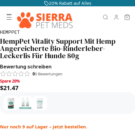
20% Rabatt auf Alles
HEMPPET
HempPet Vitality Support Mit Hemp
Angereicherte Bio-Rinderleber-
Leckerlis Für Hunde 80g
Bewertung schreiben
0
0
Bewertungen
Spare 20%, $21.47
Spare 20%
$21.47
Nur noch 9 auf Lager – jetzt bestellen.