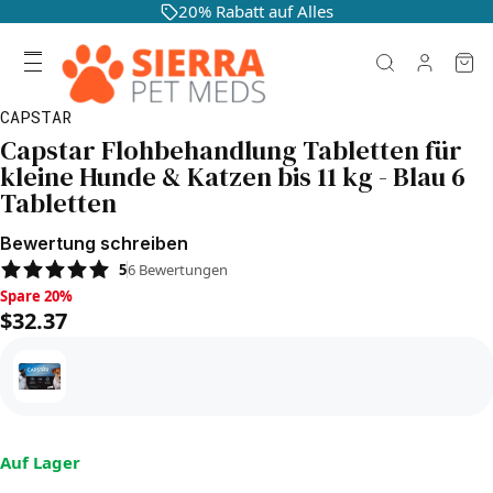
20% Rabatt auf Alles
CAPSTAR
Capstar Flohbehandlung Tabletten für
kleine Hunde & Katzen bis 11 kg - Blau 6
Tabletten
Bewertung schreiben
5
6
Bewertungen
Spare 20%, $32.37
Spare 20%
$32.37
Auf Lager