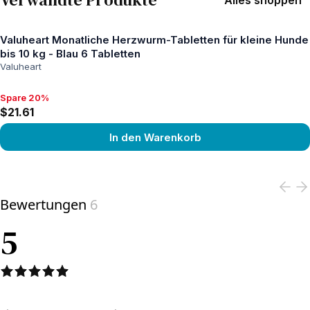
Alles shoppen
Valuheart Monatliche Herzwurm-Tabletten für kleine Hunde
bis 10 kg - Blau 6 Tabletten
Valuheart
Spare 20%
Spare 20%, $21.61
$21.61
In den Warenkorb
View product
Bewertungen
6
5