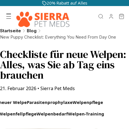
20% Rabatt auf Alles
Startseite
Blog
New Puppy Checklist: Everything You Need From Day One
Checkliste für neue Welpen:
Alles, was Sie ab Tag eins
brauchen
21. Februar 2026
•
Sierra Pet Meds
neuer Welpe
Parasitenprophylaxe
Welpenpflege
Welpenfellpflege
Welpenbedarf
Welpen-Training