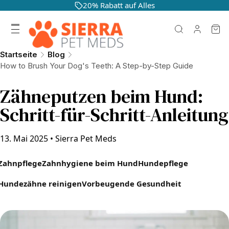
20% Rabatt auf Alles
Startseite
Blog
How to Brush Your Dog's Teeth: A Step-by-Step Guide
Zähneputzen beim Hund:
Schritt-für-Schritt-Anleitung
13. Mai 2025
•
Sierra Pet Meds
Zahnpflege
Zahnhygiene beim Hund
Hundepflege
Hundezähne reinigen
Vorbeugende Gesundheit