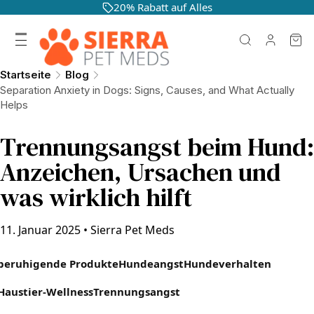
20% Rabatt auf Alles
Startseite
Blog
Separation Anxiety in Dogs: Signs, Causes, and What Actually
Helps
Trennungsangst beim Hund:
Anzeichen, Ursachen und
was wirklich hilft
11. Januar 2025
•
Sierra Pet Meds
beruhigende Produkte
Hundeangst
Hundeverhalten
Haustier-Wellness
Trennungsangst