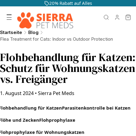
20% Rabatt auf Alles
Startseite
Blog
Flea Treatment for Cats: Indoor vs Outdoor Protection
Flohbehandlung für Katzen:
Schutz für Wohnungskatzen
vs. Freigänger
1. August 2024
•
Sierra Pet Meds
Flohbehandlung für Katzen
Parasitenkontrolle bei Katzen
Flöhe und Zecken
Flohprophylaxe
Flohprophylaxe für Wohnungskatzen