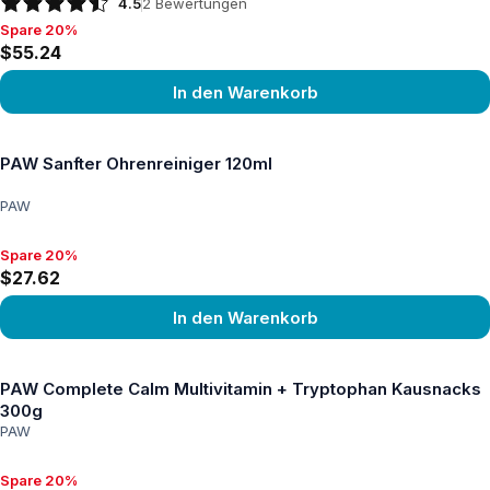
4.5
2
Bewertungen
Spare 20%
Spare 20%, $55.24
$55.24
In den Warenkorb
Produkt ansehen
PAW Sanfter Ohrenreiniger 120ml
PAW
Spare 20%
Spare 20%, $27.62
$27.62
In den Warenkorb
Produkt ansehen
PAW Complete Calm Multivitamin + Tryptophan Kausnacks
300g
PAW
Spare 20%
Spare 20%, $40.20