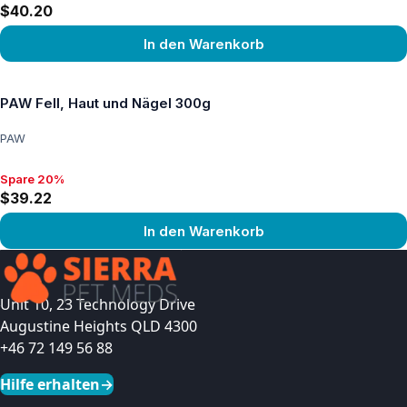
$40.20
In den Warenkorb
Produkt ansehen
PAW Fell, Haut und Nägel 300g
PAW
Spare 20%
Spare 20%, $39.22
$39.22
In den Warenkorb
Produkt ansehen
Unit 10, 23 Technology Drive
Augustine Heights QLD 4300
+46 72 149 56 88
Hilfe erhalten
→