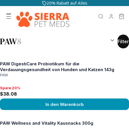
20% Rabatt auf Alles
SUCHERGEB
PAW
8
Filter
PAW DigestiCare Probiotikum für die
Verdauungsgesundheit von Hunden und Katzen 143g
PAW
Spare 20%
Spare 20%, $38.08
$38.08
In den Warenkorb
Produkt ansehen
PAW Wellness and Vitality Kausnacks 300g