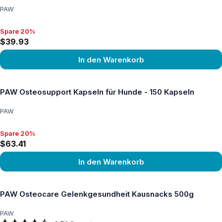
PAW
Spare 20%
Spare 20%, $39.93
$39.93
In den Warenkorb
Produkt ansehen
PAW Osteosupport Kapseln für Hunde - 150 Kapseln
PAW
Spare 20%
Spare 20%, $63.41
$63.41
In den Warenkorb
Produkt ansehen
PAW Osteocare Gelenkgesundheit Kausnacks 500g
PAW