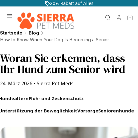
20% Rabatt auf Alles
Startseite
Blog
How to Know When Your Dog Is Becoming a Senior
Woran Sie erkennen, dass
Ihr Hund zum Senior wird
24. März 2026
•
Sierra Pet Meds
Hundealtern
Floh- und Zeckenschutz
Unterstützung der Beweglichkeit
Vorsorge
Seniorenhunde