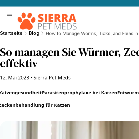
Startseite
Blog
How to Manage Worms, Ticks, and Fleas in 
So managen Sie Würmer, Zec
effektiv
12. Mai 2023
•
Sierra Pet Meds
Katzengesundheit
Parasitenprophylaxe bei Katzen
Entwurm
Zeckenbehandlung für Katzen