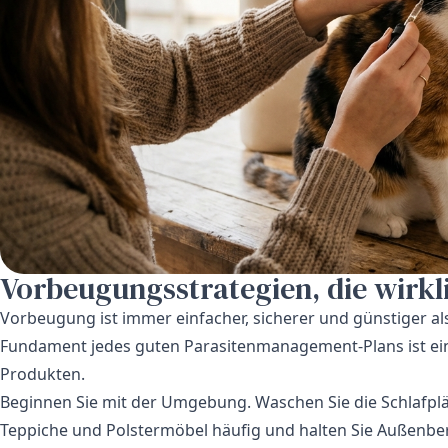
Vorbeugungsstrategien, die wirkl
Vorbeugung ist immer einfacher, sicherer und günstiger a
Fundament jedes guten Parasitenmanagement-Plans ist e
Produkten.
Beginnen Sie mit der Umgebung. Waschen Sie die Schlafplä
Teppiche und Polstermöbel häufig und halten Sie Außenbe