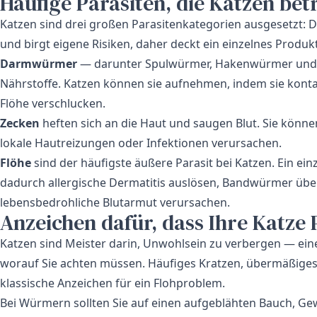
Häufige Parasiten, die Katzen bet
Katzen sind drei großen Parasitenkategorien ausgesetzt:
und birgt eigene Risiken, daher deckt ein einzelnes Produkt
Darmwürmer
— darunter Spulwürmer, Hakenwürmer und 
Nährstoffe. Katzen können sie aufnehmen, indem sie kontam
Flöhe verschlucken.
Zecken
heften sich an die Haut und saugen Blut. Sie könne
lokale Hautreizungen oder Infektionen verursachen.
Flöhe
sind der häufigste äußere Parasit bei Katzen. Ein e
dadurch allergische Dermatitis auslösen, Bandwürmer übe
lebensbedrohliche Blutarmut verursachen.
Anzeichen dafür, dass Ihre Katze
Katzen sind Meister darin, Unwohlsein zu verbergen — ein
worauf Sie achten müssen. Häufiges Kratzen, übermäßiges 
klassische Anzeichen für ein Flohproblem.
Bei Würmern sollten Sie auf einen aufgeblähten Bauch, Ge