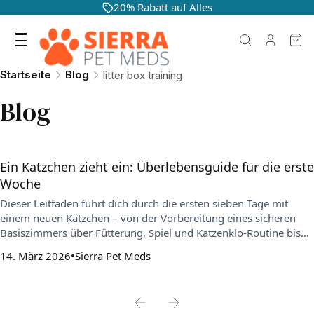
20% Rabatt auf Alles
Startseite
Blog
litter box training
Blog
Ein Kätzchen zieht ein: Überlebensguide für die erste
Woche
Dieser Leitfaden führt dich durch die ersten sieben Tage mit
einem neuen Kätzchen – von der Vorbereitung eines sicheren
Basiszimmers über Fütterung, Spiel und Katzenklo-Routine bis
zur behutsamen Erweiterung des Reviers. Außerdem erklärt er
14. März 2026
Sierra Pet Meds
wichtige Punkte zu Gesundheit, Sicherheit und
Parasitenprophylaxe sowie typische Fehler, die du in der ersten
Woche vermeiden solltest.