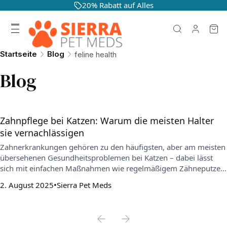
20% Rabatt auf Alles
Startseite
Blog
feline health
Blog
Zahnpflege bei Katzen: Warum die meisten Halter
sie vernachlässigen
Zahnerkrankungen gehören zu den häufigsten, aber am meisten
übersehenen Gesundheitsproblemen bei Katzen – dabei lässt
sich mit einfachen Maßnahmen wie regelmäßigem Zähneputzen
und den richtigen Pflegeprodukten bereits viel erreichen. Dieser
2. August 2025
Sierra Pet Meds
Artikel erklärt, warum Katzenzahnpflege so wichtig ist, wie man
Warnsignale frühzeitig erkennt und wie man eine praktische
Vorsorgeroutine aufbaut.