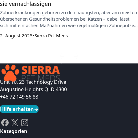
sie vernachlässigen
Zahnerkrankungen gehören zu den häufigsten, aber am meisten
übersehenen Gesundheitsproblemen bei Katzen – dabei lässt
sich mit einfachen Maßnahmen wie regelmäßigem Zähneputzen
und den richtigen Pflegeprodukten bereits viel erreichen. Dieser
2. August 2025
Sierra Pet Meds
Artikel erklärt, warum Katzenzahnpflege so wichtig ist, wie man
Warnsignale frühzeitig erkennt und wie man eine praktische
Vorsorgeroutine aufbaut.
Unit 10, 23 Technology Drive
Augustine Heights QLD 4300
+46 72 149 56 88
Hilfe erhalten
→
Kategorien