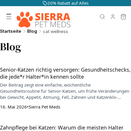
20% Rabatt auf Alles
Startseite
Blog
cat wellness
Blog
Senior-Katzen richtig versorgen: Gesundheitschecks,
die jede*r Halter*in kennen sollte
Der Beitrag zeigt eine einfache, wöchentliche
Gesundheitsroutine für Senior-Katzen, um frühe Veränderungen
bei Gewicht, Appetit, Atmung, Fell, Zähnen und Katzenklo-
Gewohnheiten zu erkennen. Außerdem erklärt er, warum
16. Mai 2026
Sierra Pet Meds
regelmäßige Tierarzt-Checks und konsequente Vorbeugung (z. B.
gegen Parasiten) das gesunde Altern unterstützen.
Zahnpflege bei Katzen: Warum die meisten Halter