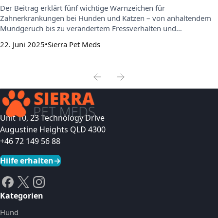
Der Beitrag erklärt fünf wichtige Warnzeichen für
Zahnerkrankungen bei Hunden und Katzen – von anhaltendem
Mundgeruch bis zu verändertem Fressverhalten und
entzündetem Zahnfleisch. Außerdem gibt er praktische Tipps zur
22. Juni 2025
Sierra Pet Meds
Vorbeugung und beantwortet häufige Fragen zur Zahnpflege.
Unit 10, 23 Technology Drive
Augustine Heights QLD 4300
+46 72 149 56 88
Hilfe erhalten
→
Kategorien
Hund