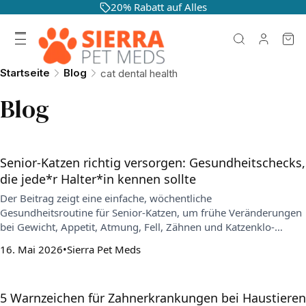
20% Rabatt auf Alles
Startseite
Blog
cat dental health
Blog
Senior-Katzen richtig versorgen: Gesundheitschecks,
die jede*r Halter*in kennen sollte
Der Beitrag zeigt eine einfache, wöchentliche
Gesundheitsroutine für Senior-Katzen, um frühe Veränderungen
bei Gewicht, Appetit, Atmung, Fell, Zähnen und Katzenklo-
Gewohnheiten zu erkennen. Außerdem erklärt er, warum
16. Mai 2026
Sierra Pet Meds
regelmäßige Tierarzt-Checks und konsequente Vorbeugung (z. B.
gegen Parasiten) das gesunde Altern unterstützen.
5 Warnzeichen für Zahnerkrankungen bei Haustieren