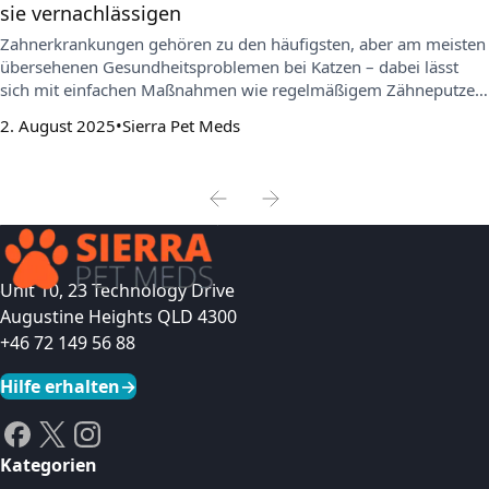
sie vernachlässigen
Zahnerkrankungen gehören zu den häufigsten, aber am meisten
übersehenen Gesundheitsproblemen bei Katzen – dabei lässt
sich mit einfachen Maßnahmen wie regelmäßigem Zähneputzen
und den richtigen Pflegeprodukten bereits viel erreichen. Dieser
2. August 2025
Sierra Pet Meds
Artikel erklärt, warum Katzenzahnpflege so wichtig ist, wie man
Warnsignale frühzeitig erkennt und wie man eine praktische
Vorsorgeroutine aufbaut.
Unit 10, 23 Technology Drive
Augustine Heights QLD 4300
+46 72 149 56 88
Hilfe erhalten
→
Kategorien