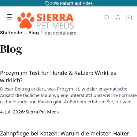
20% Rabatt auf Alles
Startseite
Blog
cat dental care
Blog
Prozym im Test für Hunde & Katzen: Wirkt es
wirklich?
Dieser Beitrag erklärt, was Prozym ist, wie der enzymatische
Ansatz die tägliche Maulhygiene unterstützt und welche Formate
es für Hunde und Katzen gibt. Außerdem erfahren Sie, für wen
Prozym sinnvoll ist, wie man es richtig anwendet und welche
4. Juli 2026
Sierra Pet Meds
realistischen Erwartungen man an Ergebnisse und Nutzen haben
sollte.
Zahnpflege bei Katzen: Warum die meisten Halter