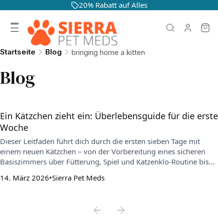
20% Rabatt auf Alles
Startseite
Blog
bringing home a kitten
Blog
Ein Kätzchen zieht ein: Überlebensguide für die erste
Woche
Dieser Leitfaden führt dich durch die ersten sieben Tage mit
einem neuen Kätzchen – von der Vorbereitung eines sicheren
Basiszimmers über Fütterung, Spiel und Katzenklo-Routine bis
zur behutsamen Erweiterung des Reviers. Außerdem erklärt er
14. März 2026
Sierra Pet Meds
wichtige Punkte zu Gesundheit, Sicherheit und
Parasitenprophylaxe sowie typische Fehler, die du in der ersten
Woche vermeiden solltest.