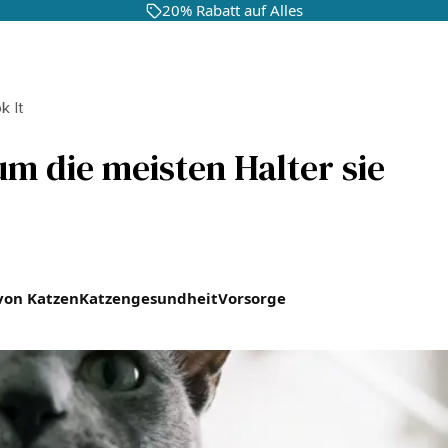
20% Rabatt auf Alles
k It
m die meisten Halter sie
von Katzen
Katzengesundheit
Vorsorge